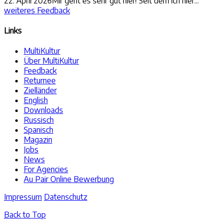
22. April 2026
Mir geht es sehr gut hier! Seit dem ich hier...
weiteres Feedback
Links
MultiKultur
Über MultiKultur
Feedback
Returnee
Zielländer
English
Downloads
Russisch
Spanisch
Magazin
Jobs
News
For Agencies
Au Pair Online Bewerbung
Impressum
Datenschutz
Back to Top