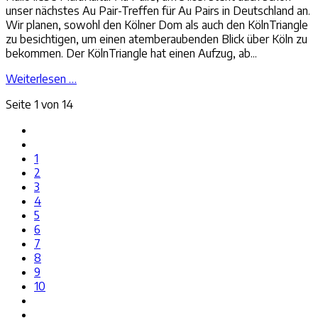
unser nächstes Au Pair-Treffen für Au Pairs in Deutschland an.
Wir planen, sowohl den Kölner Dom als auch den KölnTriangle
zu besichtigen, um einen atemberaubenden Blick über Köln zu
bekommen. Der KölnTriangle hat einen Aufzug, ab...
Weiterlesen …
Seite 1 von 14
1
2
3
4
5
6
7
8
9
10