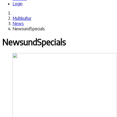
Login
Multikultur
News
NewsundSpecials
NewsundSpecials