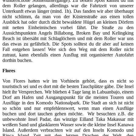
wunderschöne Sonnenuntergänge). Zu beiden Spots kannst du mit
dem Roller gelangen, allerdings war die Fahrtzeit von unserer
Unterkunft etwas länger (mind. 1h). Das fanden wir aber überhaupt
nicht schlimm, da man von der Küstenstraße aus einen tollen
Ausblick hat oder durch dicht bewaldete Hügel an kleinen Dörfern
mit netten Einheimischen vorbei fährt. Die Straße zu den
Aussichtspunkten Angels Billabong, Broken Bay und Kelingking
Beach ist übersäht mit Schlaglöchern und mit dem Roller war uns
das etwas zu gefährlich. Die Spots solltest du dir aber auf keinen
Fall entgehen lassen! Wer sich den Weg mit dem Roller nicht
zutraut, kann ebenfalls einen Ausflug mit organisierter Autofahrt
dorthin buchen.
Flores
Von Flores hatten wir im Vorhinein gehört, dass es nicht so
touristisch sei und es dort mit die besten Tauchplätze gäbe. Die Insel
hielt ihr Versprechen. Wir blieben 4 Tage lang in Labuanbajo, einem
Dorf am Hafen und Ausgangspunkt für die meisten Touren und
Ausflüge in den Komodo Nationalpark. Die Stadt an sich ist nicht
so schön und nur empfehlenswert, wenn man einen Ausflüge
buchen und dort tauchen gehen möchte. Wir besuchten z.B. die
unbewohnte Insel Padar, das winzige Eilland Taka Makassar mit
weißem Sand und glasklarem Wasser sowie die kleine Insel Kanawa
Island. Außerdem verbrachten wir auf den Inseln Komodo und
Rinca Island Zeit mit den letzten Drachen der Welt, den