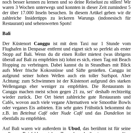
noch besser kennen zu lernen und so deine Reiselust zu stillen! Wir
waren 3 Wochen unterwegs und konnten in dieser Zeit zumindest 5
der über 17.000 Inseln besuchen. In diesem Artikel geben wir dir
zahlreiche Insidertipps zu leckeren Warungs (indonesisch für
Restaurant) und sehenswerten Spots!
Bali
Der Küstenort
Canggu
ist mit dem Taxi nur 1 Stunde vom
Flughafen in Denpasar entfernt und eignet sich so perfekt als erster
Stopp auf Bali. Wenn du dir einen Roller mietest (was übrigens
überall auf Bali zu empfehlen ist) lohnt es sich, einen Tag mit Beach
Hopping zu verbringen. Dabei kannst du in Strandbars mit Blick
aufs Meer frische Kokosnüsse und Säfte genießen. Canggu ist
aufgrund seiner hohen Wellen auch ein toller Surfspot. Aber
Achtung: zum Schwimmen ist der Küstenort aufgrund des starken
Wellengangs eher weniger zu empfehlen. Die Restaurants in
Canggu machen meist schon gegen 21 zu, sei‘ deshalb rechtzeitig
wieder zurück. Der Ort bietet zahlreiche gute Restaurants und
Cafés, wovon auch viele vegane Alternativen wie Smoothie Bowls
oder veganes Eis anbieten. Ein sehr gutes Frühstück bekommst du
z.B. im
Betelnut Café
oder
Nude Café
und das
Dandelion
ist
ebenfalls zu empfehlen.
Auf Bali waren wir außerdem in
Ubud
, das berühmt ist für seine