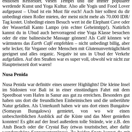
endlosen Reisfelder, vielen Tempel und die immer populärer
werdende Kunst und Yoga Kultur. Also alle Yogis und Food Lover
aufgepasst – Ubud ist ein Must für euch! Auch hier solltest du dir
unbedingt einen Roller mieten, der meist nicht mehr als 70.000 IDR/
Tag kostet. Unbedingt einen Besuch wert ist die Elephant Cave oder
der Wasserfall Kanto Lampo (ein echter Geheimtipp!). Natürlich
kannst du in Ubud auch hervorragend eine Yoga Klasse besuchen
oder dir eine balinesische Massage gönnen! Als Café können wir
wärmstens das
Earth Café
empfehlen – nicht unbedingt billig, aber
sehr lecker, für Veganer oder Menschen mit Glutenunverträglichkeit
geeignet und alles organic. Negativ ist uns in Ubud der Verkehr
aufgefallen. Auf den Straßen war es super voll, obwohl wir nicht zur
Hauptreisezeit dort waren!
Nusa Penida
Nusa Penida war definitiv eines unserer Highlights! Die kleine Insel
im Südosten vor Bali ist in einer einstündigen Fahrt mit dem
Speedboat vom Hafen in Sanur aus gut zu erreichen. Besonders gut
haben uns dort die freundlichen Einheimischen und die unberührte
Natur gefallen. Als Unterkunft haben wir uns dort einen Bungalow
(Somayan Bungalows) gemietet, von wo wir einen
unbeschreiblichen Ausblick auf die Küste und das Meer genießen
konnten! Es gibt auf der Insel außerdem tolle Strände, wie z.B. den
Atuh Beach oder die Crystal Bay (etwas touristischer, aber dafür