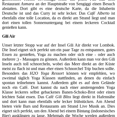
Restaurant
Asmara
an der Hauptstraße von Sengiggi einen Besuch
abstatten. Dort gibt es eine deutsche Karte, da die Inhaberin
Deutsche ist und das Curry ist sehr lecker. Das
Café
Alberto
ist
ebenfalls eine tolle Location, da es direkt am Strand liegt und man
dort einen tollen Sonnenuntergang bei einem leckeren Cocktail
genießen kann.
Gili Air
Unser letzter Stopp war auf der Insel Gili Air direkt vor Lombok.
Die Insel eignet sich perfekt um ein paar Tage zu entspannen, gutes
Essen zu genießen, Yoga zu machen oder sich eine - oder auch
mehrere ;) - Massagen zu gönnen. Außerdem kann man vor den Gili
Inseln auch toll schnorcheln, wobei das Meer direkt an der Küste
meist zu flach ist und man eher einen Schnorchel Trip buchen sollte.
Besonders das
H2O Yoga Ressort
können wir empfehlen, wo
zweimal täglich Yoga Klassen stattfinden, an denen du einfach
spontan teilnehmen kannst. Außerdem gibt es auf dem Gelände
noch ein Café. Dort kannst du nach einer anstrengenden Yoga
Klasse leckeres selbst gebackenes Banen-Schoko-Brot oder einen
leichten Salat essen. Das Café
Gili Bliss
liegt direkt in Hafennähe
und dort kann man ebenfalls sehr lecker frühstücken. Am Abend
bieten viele Bars und Restaurants am Strand Live Musik an. Dies
eignet sich perfekt, um den Abend bei einem Bintang (indonesisches
Bier) ausklingen zu lasse. Mehrmals die Woche werden außerdem