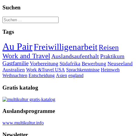
Suchen
Tags
Au Pair
Freiwilligenarbeit
Reisen
Work and Travel
Auslandsaufenthalt
Praktikum
Gastfamilie
Vorbereitung
Südafrika
Bewerbung
Neuseeland
Australien
Work &Travel
USA
Sprachkenntnisse
Heimweh
Weihnachten
Entscheidung
Asien
england
Gratis katalog
Auslandsprogramme
www.multikultur.info
Newsletter