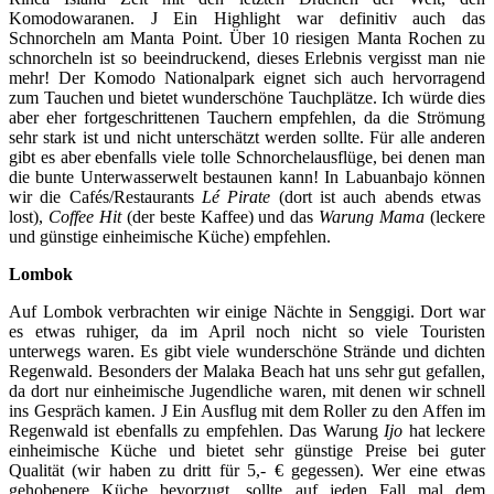
Komodowaranen. J Ein Highlight war definitiv auch das
Schnorcheln am Manta Point. Über 10 riesigen Manta Rochen zu
schnorcheln ist so beeindruckend, dieses Erlebnis vergisst man nie
mehr! Der Komodo Nationalpark eignet sich auch hervorragend
zum Tauchen und bietet wunderschöne Tauchplätze. Ich würde dies
aber eher fortgeschrittenen Tauchern empfehlen, da die Strömung
sehr stark ist und nicht unterschätzt werden sollte. Für alle anderen
gibt es aber ebenfalls viele tolle Schnorchelausflüge, bei denen man
die bunte Unterwasserwelt bestaunen kann! In Labuanbajo können
wir die Cafés/Restaurants
Lé Pirate
(dort ist auch abends etwas
lost),
Coffee Hit
(der beste Kaffee) und das
Warung Mama
(leckere
und günstige einheimische Küche) empfehlen.
Lombok
Auf Lombok verbrachten wir einige Nächte in Senggigi. Dort war
es etwas ruhiger, da im April noch nicht so viele Touristen
unterwegs waren. Es gibt viele wunderschöne Strände und dichten
Regenwald. Besonders der Malaka Beach hat uns sehr gut gefallen,
da dort nur einheimische Jugendliche waren, mit denen wir schnell
ins Gespräch kamen. J Ein Ausflug mit dem Roller zu den Affen im
Regenwald ist ebenfalls zu empfehlen. Das Warung
Ijo
hat leckere
einheimische Küche und bietet sehr günstige Preise bei guter
Qualität (wir haben zu dritt für 5,- € gegessen). Wer eine etwas
gehobenere Küche bevorzugt, sollte auf jeden Fall mal dem