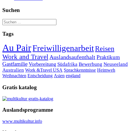
Suchen
Tags
Au Pair
Freiwilligenarbeit
Reisen
Work and Travel
Auslandsaufenthalt
Praktikum
Gastfamilie
Vorbereitung
Südafrika
Bewerbung
Neuseeland
Australien
Work &Travel
USA
Sprachkenntnisse
Heimweh
Weihnachten
Entscheidung
Asien
england
Gratis katalog
Auslandsprogramme
www.multikultur.info